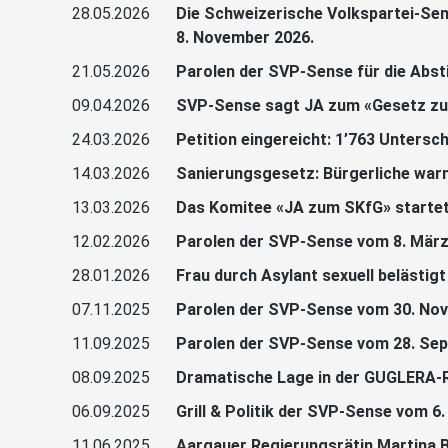
28.05.2026
Die Schweizerische Volkspartei-Sen
8. November 2026.
21.05.2026
Parolen der SVP-Sense für die Abs
09.04.2026
SVP-Sense sagt JA zum «Gesetz zur
24.03.2026
Petition eingereicht: 1’763 Unters
14.03.2026
Sanierungsgesetz: Bürgerliche war
13.03.2026
Das Komitee «JA zum SKfG» starte
12.02.2026
Parolen der SVP-Sense vom 8. März
28.01.2026
Frau durch Asylant sexuell belästig
07.11.2025
Parolen der SVP-Sense vom 30. No
11.09.2025
Parolen der SVP-Sense vom 28. Se
08.09.2025
Dramatische Lage in der GUGLERA-R
06.09.2025
Grill & Politik der SVP-Sense vom 
11.06.2025
Aargauer Regierungsrätin Martina B