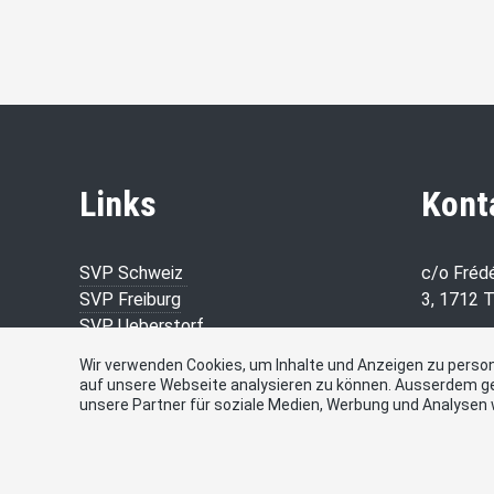
Links
Kont
SVP Schweiz
c/o Fréd
SVP Freiburg
3, 1712 
SVP Ueberstorf
Telefon
079 605 
Wir verwenden Cookies, um Inhalte und Anzeigen zu persona
auf unsere Webseite analysieren zu können. Ausserdem g
E-Mail
unsere Partner für soziale Medien, Werbung und Analysen 
frederic