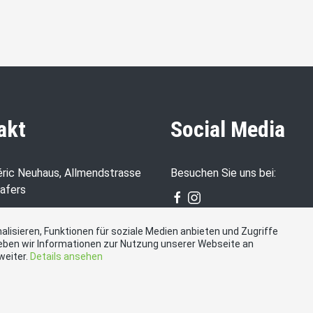
akt
Social Media
éric Neuhaus, Allmendstrasse
Besuchen Sie uns bei:
Tafers
93 65
lisieren, Funktionen für soziale Medien anbieten und Zugriffe
eben wir Informationen zur Nutzung unserer Webseite an
weiter.
Details ansehen
.neuhaus@neuhausgroup.swiss