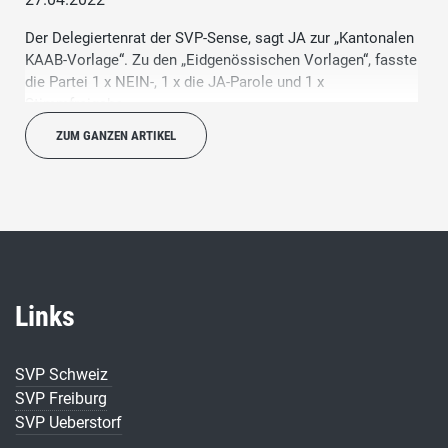
Der Delegiertenrat der SVP-Sense, sagt JA zur „Kantonalen
KAAB-Vorlage“. Zu den „Eidgenössischen Vorlagen“, fasste
die Partei 1 x NEIN-, 1 x die JA-Parole und 1 x
Stimmfreigabe.
ZUM GANZEN ARTIKEL
Links
SVP Schweiz
SVP Freiburg
SVP Ueberstorf