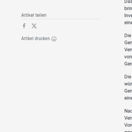
Das
bri
Artikel teilen
Inv
ein
Die
Artikel drucken
Gem
Ver
von
Ger
Die
wür
Gem
ein
Nac
Ver
Vor