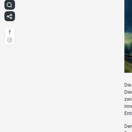
Die
Die
zwi
inn
Ent
Den