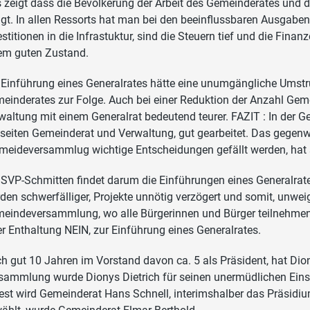
 zeigt dass die Bevölkerung der Arbeit des Gemeinderates und d
ngt. In allen Ressorts hat man bei den beeinflussbaren Ausgaben, 
estitionen in die Infrastuktur, sind die Steuern tief und die Fina
em guten Zustand.
 Einführung eines Generalrates hätte eine unumgängliche Umst
einderates zur Folge. Auch bei einer Reduktion der Anzahl Geme
waltung mit einem Generalrat bedeutend teurer. FAZIT : In der 
seiten Gemeinderat und Verwaltung, gut gearbeitet. Das gegen
meideversammlug wichtige Entscheidungen gefällt werden, hat 
 SVP-Schmitten findet darum die Einführungen eines Generalrat
den schwerfälliger, Projekte unnötig verzögert und somit, unweige
eindeversammlung, wo alle Bürgerinnen und Bürger teilnehmen 
er Enthaltung NEIN, zur Einführung eines Generalrates.
h gut 10 Jahren im Vorstand davon ca. 5 als Präsident, hat Dion
sammlung wurde Dionys Dietrich für seinen unermüdlichen Eins
est wird Gemeinderat Hans Schnell, interimshalber das Präsidi