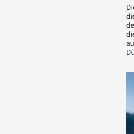
Di
di
de
di
au
Dü