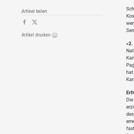
Sch
Artikel teilen
Kos
wer
Sen
Artikel drucken
«2.
Nat
Kan
Pag
hat
Kan
Erf
Die
erz
des
err
fas