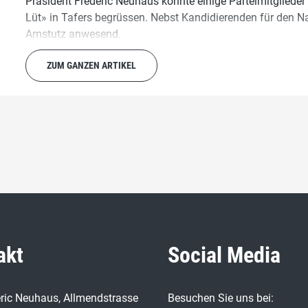
Präsident Frèdèric Neuhaus konnte einige Parteimitglieder
Lüt» in Tafers begrüssen. Nebst Kandidierenden für den Na
Amstutz anwesend.
ZUM GANZEN ARTIKEL
akt
Social Media
éric Neuhaus, Allmendstrasse
Besuchen Sie uns bei: