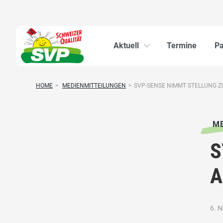
Aktuell
Termine
Pa
HOME
>
MEDIENMITTEILUNGEN
>
SVP-SENSE NIMMT STELLUNG Z
ME
S
A
6. 