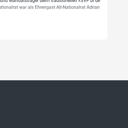
 und Mandatsträger beim traditionellen «SVP bi de
tionalrat war als Ehrengast Alt-Nationalrat Adrian