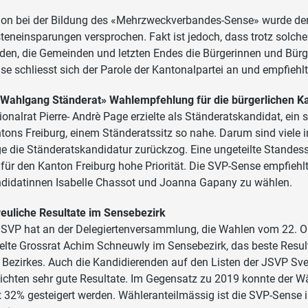
on bei der Bildung des «Mehrzweckverbandes-Sense» wurde den
teneinsparungen versprochen. Fakt ist jedoch, dass trotz solch
den, die Gemeinden und letzten Endes die Bürgerinnen und Bürg
se schliesst sich der Parole der Kantonalpartei an und empfiehlt
 Wahlgang Ständerat» Wahlempfehlung für die bürgerlichen K
ionalrat Pierre- Andrè Page erzielte als Ständeratskandidat, ein
tons Freiburg, einem Ständeratssitz so nahe. Darum sind viele i
e die Ständeratskandidatur zurückzog. Eine ungeteilte Stand
 für den Kanton Freiburg hohe Priorität. Die SVP-Sense empfiehlt
didatinnen Isabelle Chassot und Joanna Gapany zu wählen.
reuliche Resultate im Sensebezirk
 SVP hat an der Delegiertenversammlung, die Wahlen vom 22. Okt
ielte Grossrat Achim Schneuwly im Sensebezirk, das beste Resul
 Bezirkes. Auch die Kandidierenden auf den Listen der JSVP Sve
eichten sehr gute Resultate. Im Gegensatz zu 2019 konnte der Wäh
t 32% gesteigert werden. Wähleranteilmässig ist die SVP-Sense 