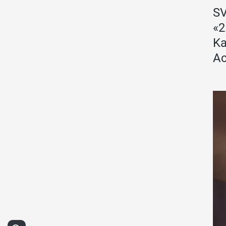
SV
«2
Ka
Ac