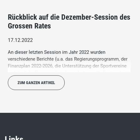
Rückblick auf die Dezember-Session des
Grossen Rates
17.12.2022
An dieser letzten Session im Jahr 2022 wurden
verschiedene Berichte (u.a. das Regierungsprogramm, der
Finanzplan 2022-2026, die Unterstützung der Sportvereine
und die Schaffung von Schulsozialarbeiter-Stellen an den
obligatorischen Schulen von 2022 – 2024) von den
ZUM GANZEN ARTIKEL
Fraktionen beurteilt. Die SVP-Fraktion nahm diese Berichte
mit dem Aufruf zu mehr Zurückhaltung bei den geplanten
Ausgaben zur Kenntnis.
Links